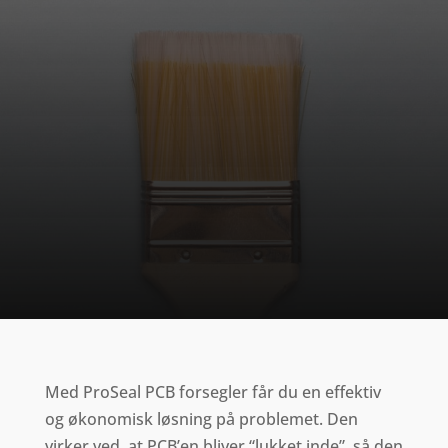
Med ProSeal PCB forsegler får du en effektiv
og økonomisk løsning på problemet. Den
virker ved, at PCB’en bliver “lukket inde”, så den