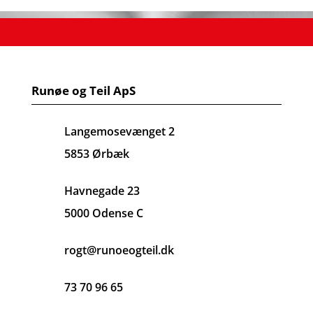
Runøe og Teil ApS
Langemosevænget 2
5853 Ørbæk
Havnegade 23
5000 Odense C
rogt@runoeogteil.dk
73 70 96 65