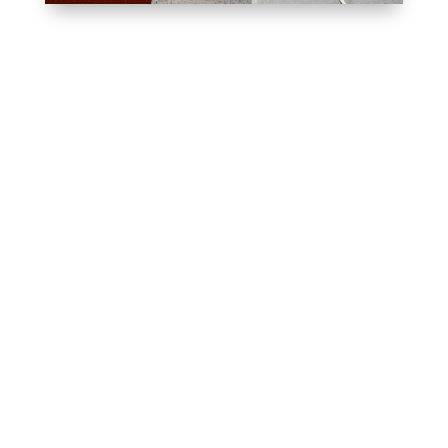
Vil du ringes op?
Udfyld formularen eller ring til os på
73 70 96 65