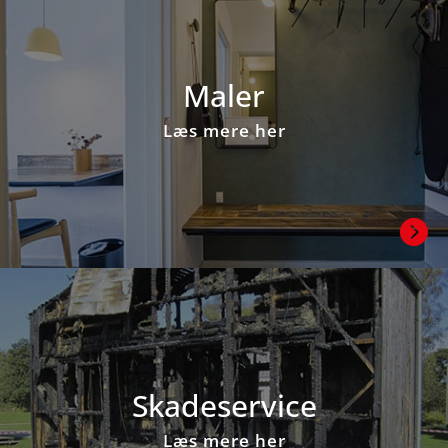
Maler
Læs mere her

Skadeservice
Læs mere her