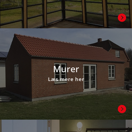

Murer
Læs mere her
