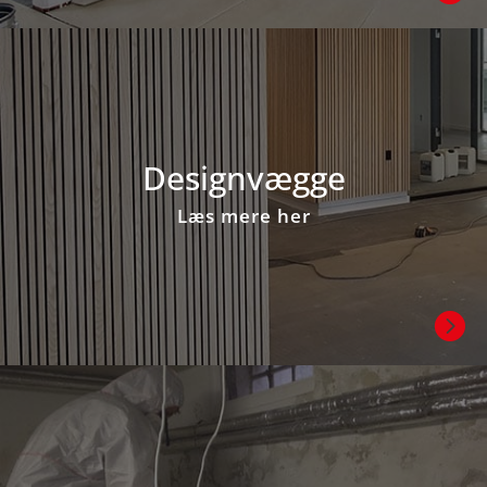
Design­vægge
Læs mere her
