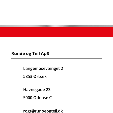
Runøe og Teil ApS
Langemosevænget 2
5853 Ørbæk
Havnegade 23
5000 Odense C
rogt@runoeogteil.dk